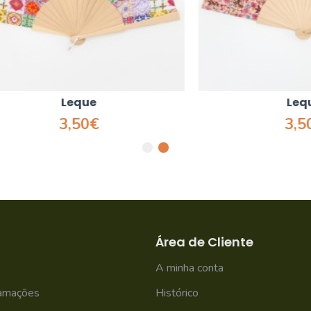
Leque
Leque
3,50€
3,50€
Área de Cliente
A minha conta
lamações
Histórico