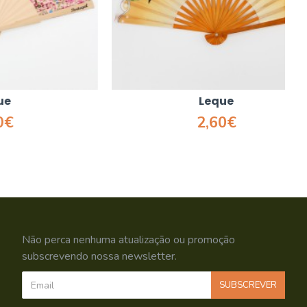
Leque
2,60€
Não perca nenhuma atualização ou promoção
subscrevendo nossa newsletter.
SUBSCREVER