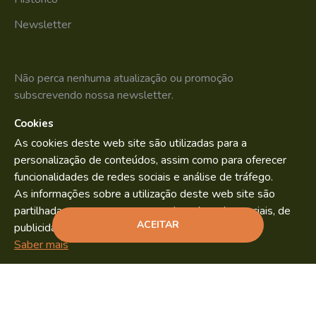
Newsletter
Não perca nenhuma atualização ou promoção
subscrevendo nossa newsletter.
Cookies
SUBSCREVER
As cookies deste web site são utilizadas para a
Li e aceito os
Política de Privacidade
personalização de conteúdos, assim como para oferecer
funcionalidades de redes sociais e análise de tráfego.
As informações sobre a utilização deste web site são
partilhadas com os nossos parceiros de redes sociais, de
Bild.pt
Copyright © 2022. By
ACEITAR
publicidade e análise.
ADICIONAR
Saber mais