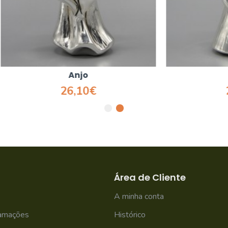
Anjo
Anjo
26,10€
26,10€
Área de Cliente
A minha conta
lamações
Histórico