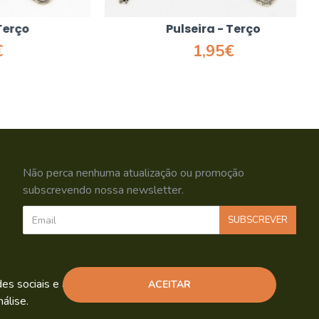
o
Pulseira - Terço
1,95€
Não perca nenhuma atualização ou promoção
subscrevendo nossa newsletter.
SUBSCREVER
Li e aceito os
Política de Privacidade
s sociais e análise de tráfego.
ACEITAR
álise.