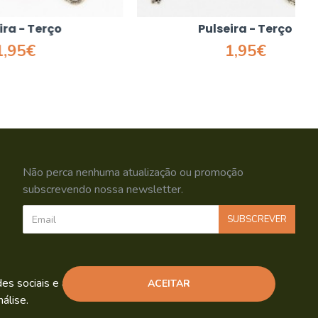
o
Pulseira - Terço
1,95€
Não perca nenhuma atualização ou promoção
subscrevendo nossa newsletter.
SUBSCREVER
Li e aceito os
Política de Privacidade
s sociais e análise de tráfego.
ACEITAR
álise.