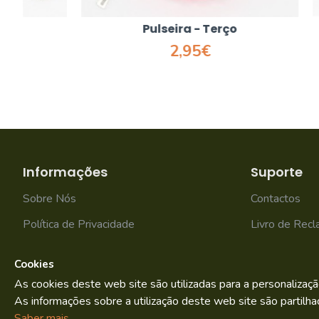
Pulseira - Terço
2,95€
Informações
Suporte
Sobre Nós
Contactos
Política de Privacidade
Livro de Rec
Termos e condições
Mapa do site
Cookies
As cookies deste web site são utilizadas para a personalizaçã
As informações sobre a utilização deste web site são partilha
Bild.pt
Copyright © 2022. By
Saber mais