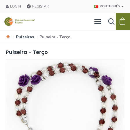
LOGIN
REGISTAR
PORTUGUÊS
Pulseiras
Pulseira - Terço
Pulseira - Terço