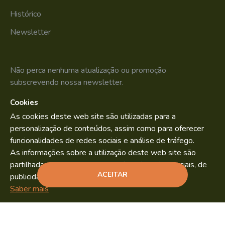
Histórico
Newsletter
Não perca nenhuma atualização ou promoção
subscrevendo nossa newsletter.
Cookies
SUBSCREVER
As cookies deste web site são utilizadas para a
Li e aceito os
Política de Privacidade
personalização de conteúdos, assim como para oferecer
funcionalidades de redes sociais e análise de tráfego.
As informações sobre a utilização deste web site são
partilhadas com os nossos parceiros de redes sociais, de
Bild.pt
Copyright © 2022. By
ACEITAR
publicidade e análise.
ADICIONAR
Saber mais