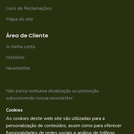
Livro de Reclamações
Mapa do site
Área de Cliente
A minha conta
Histórico
Newsletter
Não perca nenhuma atualização ou promoção
subscrevendo nossa newsletter.
Cookies
SUBSCREVER
As cookies deste web site são utilizadas para a
Li e aceito os
Política de Privacidade
personalização de conteúdos, assim como para oferecer
funcionalidades de redes sociais e análise de tráfego.