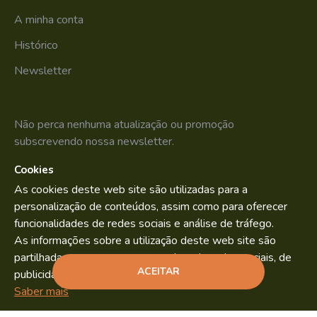
A minha conta
Histórico
Newsletter
Não perca nenhuma atualização ou promoção
subscrevendo nossa newsletter.
Cookies
SUBSCREVER
As cookies deste web site são utilizadas para a
Li e aceito os
Política de Privacidade
personalização de conteúdos, assim como para oferecer
funcionalidades de redes sociais e análise de tráfego.
As informações sobre a utilização deste web site são
partilhadas com os nossos parceiros de redes sociais, de
Bild.pt
Copyright © 2022. By
ACEITAR
publicidade e análise.
ADICIONAR
Saber mais