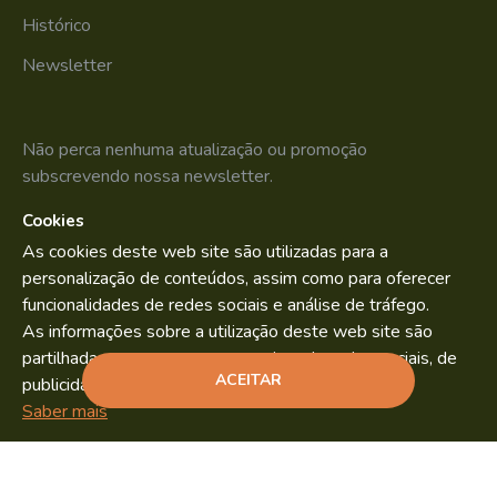
Histórico
Newsletter
Não perca nenhuma atualização ou promoção
subscrevendo nossa newsletter.
Cookies
SUBSCREVER
As cookies deste web site são utilizadas para a
Li e aceito os
Política de Privacidade
personalização de conteúdos, assim como para oferecer
funcionalidades de redes sociais e análise de tráfego.
As informações sobre a utilização deste web site são
partilhadas com os nossos parceiros de redes sociais, de
Bild.pt
Copyright © 2022. By
ACEITAR
publicidade e análise.
ADICIONAR
Saber mais