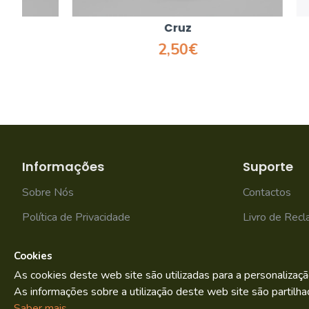
Cruz
2,50€
Informações
Suporte
Sobre Nós
Contactos
Política de Privacidade
Livro de Rec
Termos e condições
Mapa do site
Cookies
As cookies deste web site são utilizadas para a personalizaçã
As informações sobre a utilização deste web site são partilha
Bild.pt
Copyright © 2022. By
Saber mais