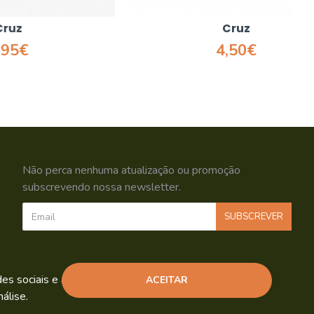
Cruz
4,50€
Não perca nenhuma atualização ou promoção
subscrevendo nossa newsletter.
SUBSCREVER
Li e aceito os
Política de Privacidade
s sociais e análise de tráfego.
ACEITAR
álise.