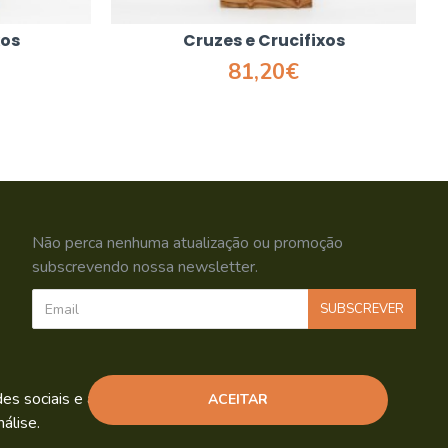
xos
Cruzes e Crucifixos
81,20€
Não perca nenhuma atualização ou promoção
subscrevendo nossa newsletter.
SUBSCREVER
Li e aceito os
Política de Privacidade
s sociais e análise de tráfego.
ACEITAR
álise.