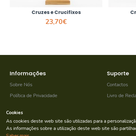
Cruzes e Crucifixos
Cr
23,70€
Informações
Suporte
Sobre Nós
Contactos
Política de Privacidade
Livro de Rec
Termos e condições
Mapa do site
Cookies
As cookies deste web site são utilizadas para a personalizaçã
As informações sobre a utilização deste web site são partilha
Bild.pt
Copyright © 2022. By
Saber mais