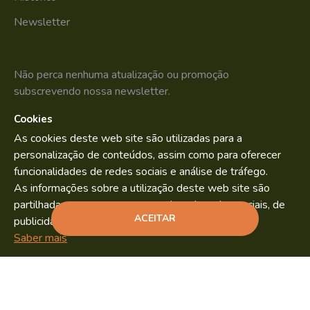
Newsletter
Não perca nenhuma atualização ou promoção
subscrevendo nossa newsletter.
Cookies
SUBSCREVER
As cookies deste web site são utilizadas para a
Li e aceito os
Política de Privacidade
personalização de conteúdos, assim como para oferecer
funcionalidades de redes sociais e análise de tráfego.
As informações sobre a utilização deste web site são
partilhadas com os nossos parceiros de redes sociais, de
Bild.pt
Copyright © 2022. By
ACEITAR
publicidade e análise.
ADICIONAR
Saber mais