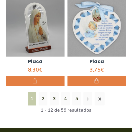
Placa
Placa
8,30€
3,75€
1
2
3
4
5
1 - 12 de 59 resultados