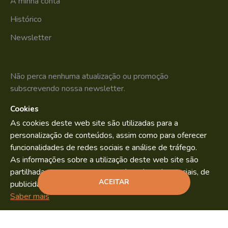
A minha conta
Histórico
Newsletter
Não perca nenhuma atualização ou promoção
subscrevendo nossa newsletter.
Cookies
SUBSCREVER
As cookies deste web site são utilizadas para a
Li e aceito os
Política de Privacidade
personalização de conteúdos, assim como para oferecer
funcionalidades de redes sociais e análise de tráfego.
As informações sobre a utilização deste web site são
partilhadas com os nossos parceiros de redes sociais, de
Bild.pt
Copyright © 2022. By
ACEITAR
publicidade e análise.
ADICIONAR
Saber mais