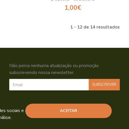
1,00€
1 - 12 de 14 resultados
Não perca nenhuma atualização ou promoção
subscrevendo nossa newsletter.
SUBSCREVER
Li e aceito os
Política de Privacidade
s sociais e análise de tráfego.
ACEITAR
álise.