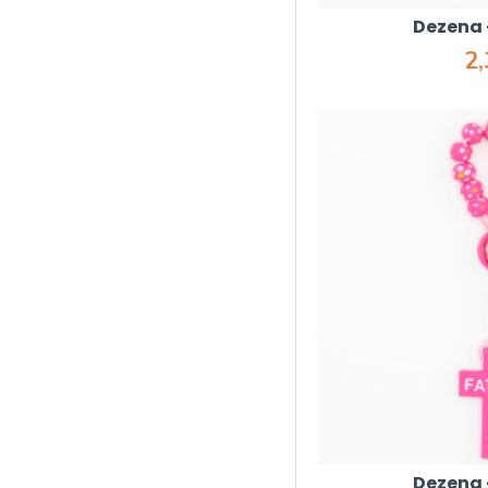
Dezena 
2
Dezena 