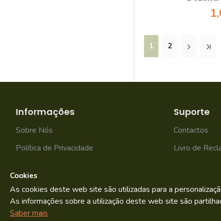
1
1
2
Informações
Suporte
Sobre Nós
Contactos
Política de Privacidade
Livro de Rec
Termos e condições
Mapa do site
Cookies
As cookies deste web site são utilizadas para a personalizaçã
As informações sobre a utilização deste web site são partilha
Bild.pt
Copyright © 2022. By
Saber mais