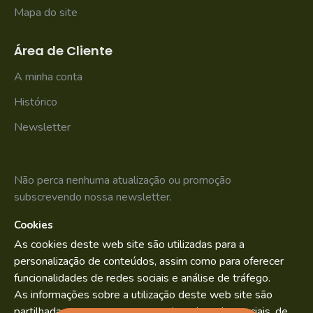
Mapa do site
Área de Cliente
A minha conta
Histórico
Newsletter
Não perca nenhuma atualização ou promoção
subscrevendo nossa newsletter.
Cookies
SUBSCREVER
As cookies deste web site são utilizadas para a
Li e aceito os
Política de Privacidade
personalização de conteúdos, assim como para oferecer
funcionalidades de redes sociais e análise de tráfego.
As informações sobre a utilização deste web site são
partilhadas com os nossos parceiros de redes sociais, de
Bild.pt
Copyright © 2022. By