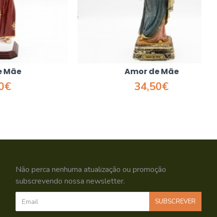
Amor de Mãe
34,50€
Não perca nenhuma atualização ou promoção
subscrevendo nossa newsletter.
SUBSCREVER