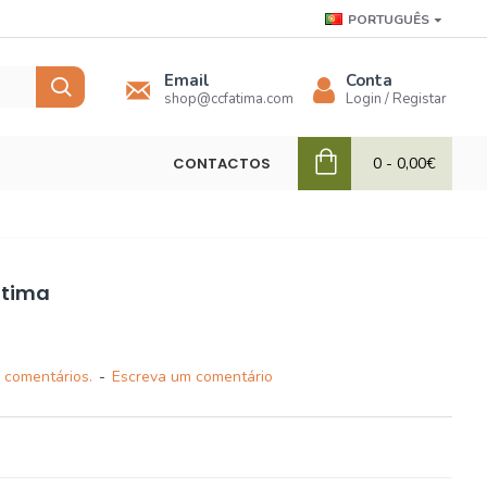
PORTUGUÊS
Email
Conta
shop@ccfatima.com
Login / Registar
CONTACTOS
0 - 0,00€
átima
 comentários.
-
Escreva um comentário