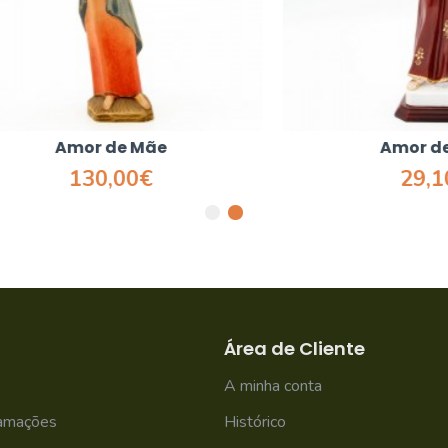
Amor de Mãe
Amor de Mãe
130,00€
29,10€
Área de Cliente
A minha conta
lamações
Histórico