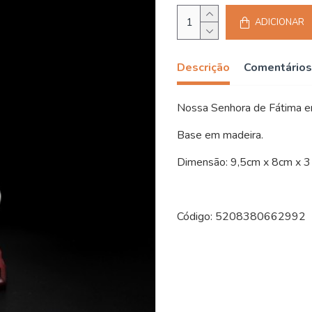
ADICIONAR
Descrição
Comentários
Nossa Senhora de Fátima e
Base em madeira.
Dimensão: 9,5cm x 8cm x 
Código: 5208380662992