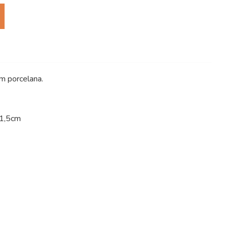
m porcelana.
31,5cm