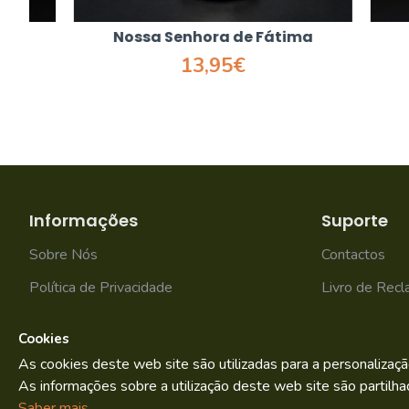
Nossa Senhora de Fátima
Nossa
13,95€
Informações
Suporte
Sobre Nós
Contactos
Política de Privacidade
Livro de Rec
Termos e condições
Mapa do site
Cookies
As cookies deste web site são utilizadas para a personalizaçã
As informações sobre a utilização deste web site são partilha
Bild.pt
Copyright © 2022. By
Saber mais