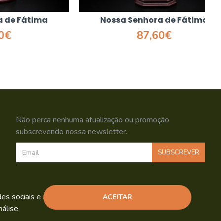
Fátima
Nossa Senhora de Fátima
87,60€
Não perca nenhuma atualização ou promoção
subscrevendo nossa newsletter.
SUBSCREVER
Li e aceito os
Política de Privacidade
s sociais e análise de tráfego.
ACEITAR
álise.