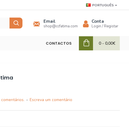
PORTUGUÊS
Email
Conta
shop@ccfatima.com
Login / Registar
CONTACTOS
0 - 0,00€
átima
 comentários.
-
Escreva um comentário