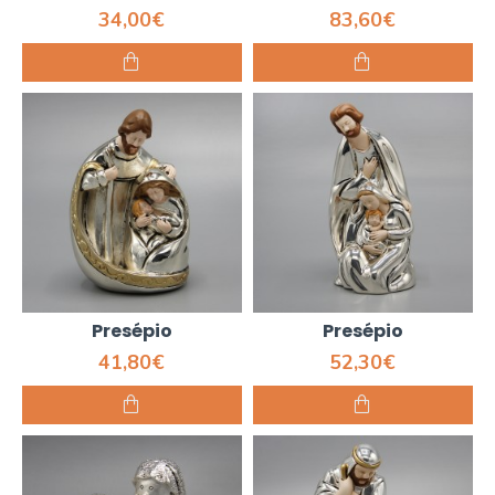
34,00€
83,60€
Presépio
Presépio
41,80€
52,30€