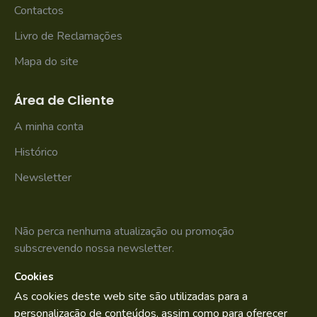
Contactos
Livro de Reclamações
Mapa do site
Área de Cliente
A minha conta
Histórico
Newsletter
Não perca nenhuma atualização ou promoção
subscrevendo nossa newsletter.
Cookies
SUBSCREVER
As cookies deste web site são utilizadas para a
Li e aceito os
Política de Privacidade
personalização de conteúdos, assim como para oferecer