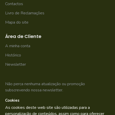
Contactos
Livro de Reclamações
Mapa do site
Área de Cliente
A minha conta
Histórico
Newsletter
Não perca nenhuma atualização ou promoção
subscrevendo nossa newsletter.
Cookies
SUBSCREVER
As cookies deste web site são utilizadas para a
Li e aceito os
Política de Privacidade
personalização de conteúdos, assim como para oferecer