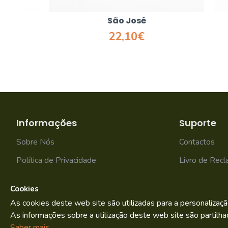
São José
22,10€
Informações
Suporte
Sobre Nós
Contactos
Política de Privacidade
Livro de Rec
Termos e condições
Mapa do site
Cookies
As cookies deste web site são utilizadas para a personalizaçã
As informações sobre a utilização deste web site são partilha
Bild.pt
Copyright © 2022. By
Saber mais