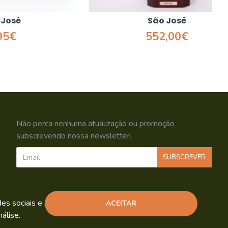
São José
552,00€
Não perca nenhuma atualização ou promoção
subscrevendo nossa newsletter.
SUBSCREVER
Li e aceito os
Política de Privacidade
s sociais e análise de tráfego.
ACEITAR
álise.