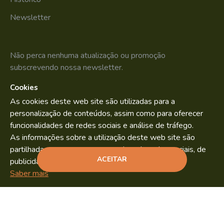
Newsletter
Não perca nenhuma atualização ou promoção
subscrevendo nossa newsletter.
Cookies
SUBSCREVER
As cookies deste web site são utilizadas para a
Li e aceito os
Política de Privacidade
personalização de conteúdos, assim como para oferecer
funcionalidades de redes sociais e análise de tráfego.
As informações sobre a utilização deste web site são
partilhadas com os nossos parceiros de redes sociais, de
Bild.pt
Copyright © 2022. By
ACEITAR
publicidade e análise.
ADICIONAR
Saber mais