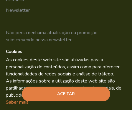
Newsletter
Não perca nenhuma atualização ou promoção
subscrevendo nossa newsletter.
Cookies
SUBSCREVER
As cookies deste web site são utilizadas para a
Li e aceito os
Política de Privacidade
personalização de conteúdos, assim como para oferecer
funcionalidades de redes sociais e análise de tráfego.
As informações sobre a utilização deste web site são
partilhadas com os nossos parceiros de redes sociais, de
Bild.pt
Copyright © 2022. By
ACEITAR
publicidade e análise.
ADICIONAR
Saber mais