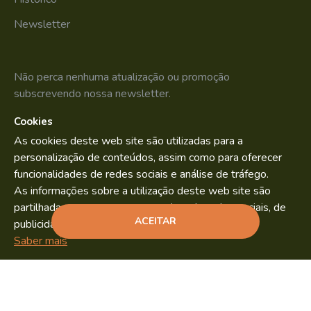
Newsletter
Não perca nenhuma atualização ou promoção
subscrevendo nossa newsletter.
Cookies
SUBSCREVER
As cookies deste web site são utilizadas para a
Li e aceito os
Política de Privacidade
personalização de conteúdos, assim como para oferecer
funcionalidades de redes sociais e análise de tráfego.
As informações sobre a utilização deste web site são
partilhadas com os nossos parceiros de redes sociais, de
Bild.pt
Copyright © 2022. By
ACEITAR
publicidade e análise.
ADICIONAR
Saber mais