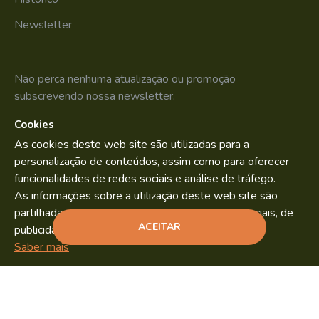
Newsletter
Não perca nenhuma atualização ou promoção
subscrevendo nossa newsletter.
Cookies
SUBSCREVER
As cookies deste web site são utilizadas para a
Li e aceito os
Política de Privacidade
personalização de conteúdos, assim como para oferecer
funcionalidades de redes sociais e análise de tráfego.
As informações sobre a utilização deste web site são
partilhadas com os nossos parceiros de redes sociais, de
Bild.pt
Copyright © 2022. By
ACEITAR
publicidade e análise.
ADICIONAR
Saber mais