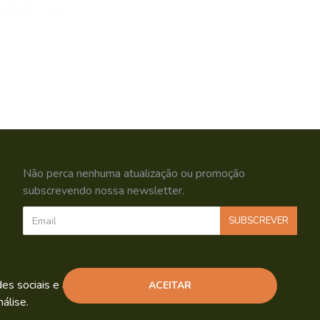
Não perca nenhuma atualização ou promoção
subscrevendo nossa newsletter.
SUBSCREVER
Li e aceito os
Política de Privacidade
s sociais e análise de tráfego.
ACEITAR
álise.