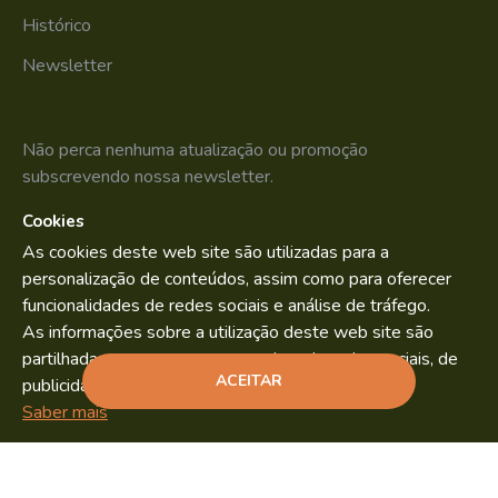
Histórico
Newsletter
Não perca nenhuma atualização ou promoção
subscrevendo nossa newsletter.
Cookies
SUBSCREVER
As cookies deste web site são utilizadas para a
Li e aceito os
Política de Privacidade
personalização de conteúdos, assim como para oferecer
funcionalidades de redes sociais e análise de tráfego.
As informações sobre a utilização deste web site são
partilhadas com os nossos parceiros de redes sociais, de
Bild.pt
Copyright © 2022. By
ACEITAR
publicidade e análise.
ADICIONAR
Saber mais