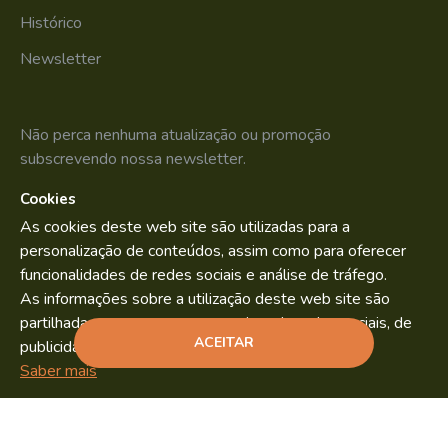
Histórico
Newsletter
Não perca nenhuma atualização ou promoção
subscrevendo nossa newsletter.
Cookies
SUBSCREVER
As cookies deste web site são utilizadas para a
Li e aceito os
Política de Privacidade
personalização de conteúdos, assim como para oferecer
funcionalidades de redes sociais e análise de tráfego.
As informações sobre a utilização deste web site são
partilhadas com os nossos parceiros de redes sociais, de
Bild.pt
Copyright © 2022. By
ACEITAR
publicidade e análise.
ADICIONAR
Saber mais