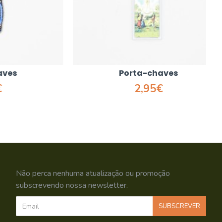
Porta-chaves
2,95€
Não perca nenhuma atualização ou promoção
subscrevendo nossa newsletter.
SUBSCREVER