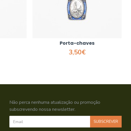
Porta-chaves
3,50€
Não perca nenhuma atualização ou promoção
subscrevendo nossa newsletter.
SUBSCREVER