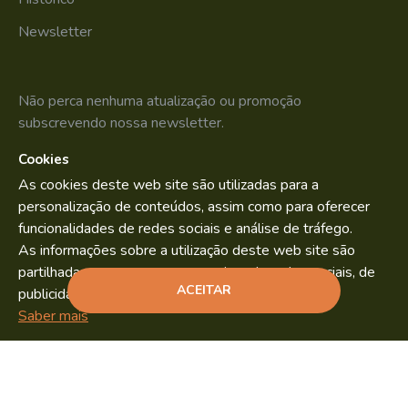
Newsletter
Não perca nenhuma atualização ou promoção
subscrevendo nossa newsletter.
Cookies
SUBSCREVER
As cookies deste web site são utilizadas para a
Li e aceito os
Política de Privacidade
personalização de conteúdos, assim como para oferecer
funcionalidades de redes sociais e análise de tráfego.
As informações sobre a utilização deste web site são
partilhadas com os nossos parceiros de redes sociais, de
Bild.pt
Copyright © 2022. By
ACEITAR
publicidade e análise.
ADICIONAR
Saber mais