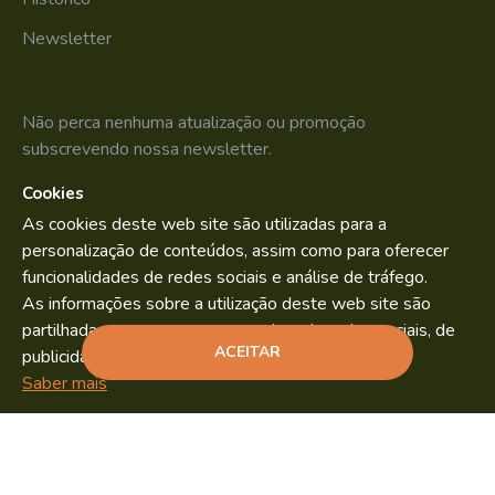
Newsletter
Não perca nenhuma atualização ou promoção
subscrevendo nossa newsletter.
Cookies
SUBSCREVER
As cookies deste web site são utilizadas para a
Li e aceito os
Política de Privacidade
personalização de conteúdos, assim como para oferecer
funcionalidades de redes sociais e análise de tráfego.
As informações sobre a utilização deste web site são
partilhadas com os nossos parceiros de redes sociais, de
Bild.pt
Copyright © 2022. By
ACEITAR
publicidade e análise.
ADICIONAR
Saber mais