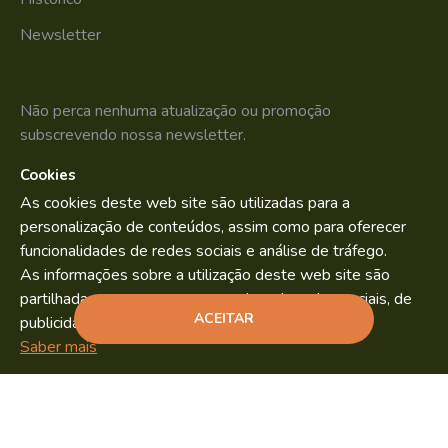
Newsletter
Não perca nenhuma atualização ou promoção
subscrevendo nossa newsletter.
Cookies
SUBSCREVER
As cookies deste web site são utilizadas para a
Li e aceito os
Política de Privacidade
personalização de conteúdos, assim como para oferecer
funcionalidades de redes sociais e análise de tráfego.
As informações sobre a utilização deste web site são
partilhadas com os nossos parceiros de redes sociais, de
Bild.pt
Copyright © 2022. By
ACEITAR
publicidade e análise.
ADICIONAR
Saber mais