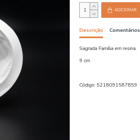
ADICIONAR
Descrição
Comentários
Sagrada Família em resina.
9 cm
Código: 5218091587859