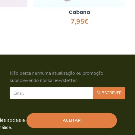
Cabana
7,95€
Não perca nenhuma atualização ou promoção
subscrevendo nossa newsletter.
SUBSCREVER
Li e aceito os
Política de Privacidade
s sociais e análise de tráfego.
ACEITAR
álise.