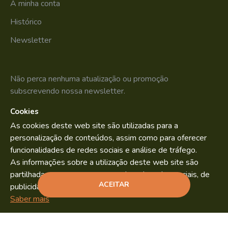
A minha conta
Histórico
Newsletter
Não perca nenhuma atualização ou promoção
subscrevendo nossa newsletter.
Cookies
SUBSCREVER
As cookies deste web site são utilizadas para a
Li e aceito os
Política de Privacidade
personalização de conteúdos, assim como para oferecer
funcionalidades de redes sociais e análise de tráfego.
As informações sobre a utilização deste web site são
partilhadas com os nossos parceiros de redes sociais, de
Bild.pt
Copyright © 2022. By
ACEITAR
publicidade e análise.
ADICIONAR
Saber mais