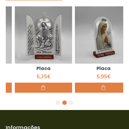
Placa
Placa
5,35€
5,95€
Informações