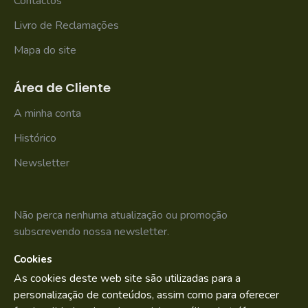
Contactos
Livro de Reclamações
Mapa do site
Área de Cliente
A minha conta
Histórico
Newsletter
Não perca nenhuma atualização ou promoção
subscrevendo nossa newsletter.
Cookies
SUBSCREVER
As cookies deste web site são utilizadas para a
Li e aceito os
Política de Privacidade
personalização de conteúdos, assim como para oferecer