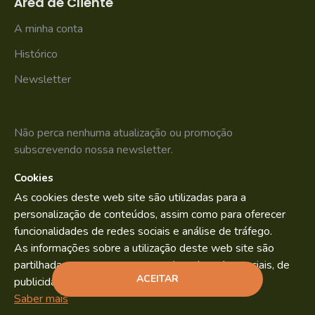
Área de Cliente
A minha conta
Histórico
Newsletter
Não perca nenhuma atualização ou promoção
subscrevendo nossa newsletter.
Cookies
SUBSCREVER
As cookies deste web site são utilizadas para a
Li e aceito os
Política de Privacidade
personalização de conteúdos, assim como para oferecer
funcionalidades de redes sociais e análise de tráfego.
As informações sobre a utilização deste web site são
partilhadas com os nossos parceiros de redes sociais, de
Bild.pt
Copyright © 2022. By
ACEITAR
publicidade e análise.
ADICIONAR
Saber mais