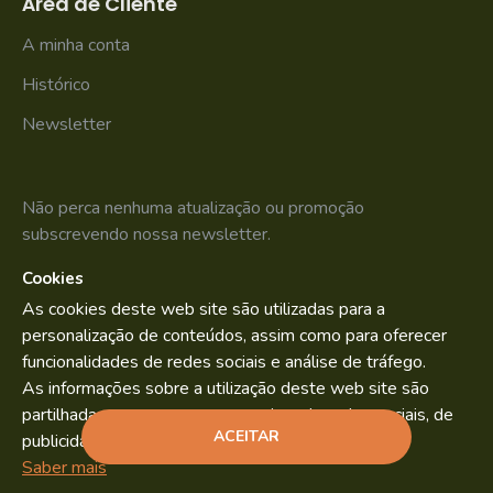
Área de Cliente
A minha conta
Histórico
Newsletter
Não perca nenhuma atualização ou promoção
subscrevendo nossa newsletter.
Cookies
SUBSCREVER
As cookies deste web site são utilizadas para a
Li e aceito os
Política de Privacidade
personalização de conteúdos, assim como para oferecer
funcionalidades de redes sociais e análise de tráfego.
As informações sobre a utilização deste web site são
partilhadas com os nossos parceiros de redes sociais, de
Bild.pt
Copyright © 2022. By
ACEITAR
publicidade e análise.
ADICIONAR
Saber mais