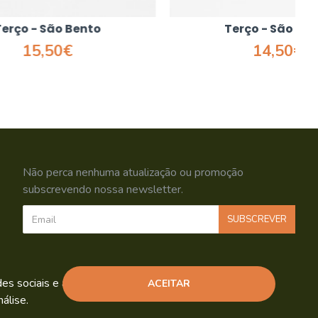
to
Terço - São Bento
14,50€
Não perca nenhuma atualização ou promoção
subscrevendo nossa newsletter.
SUBSCREVER
Li e aceito os
Política de Privacidade
s sociais e análise de tráfego.
ACEITAR
álise.