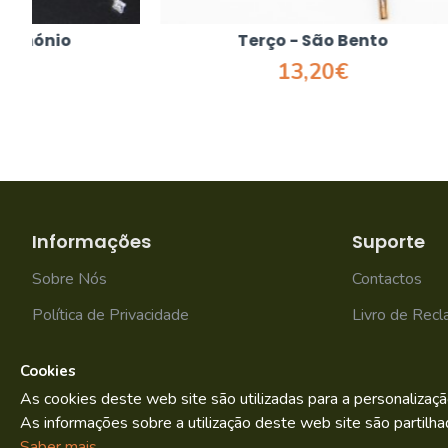
Terço - São Bento
T
13,20€
Informações
Suporte
Sobre Nós
Contactos
Política de Privacidade
Livro de Rec
Termos e condições
Mapa do site
Cookies
As cookies deste web site são utilizadas para a personalizaçã
As informações sobre a utilização deste web site são partilha
Bild.pt
Copyright © 2022. By
Saber mais