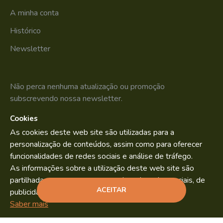
A minha conta
Histórico
Newsletter
Não perca nenhuma atualização ou promoção
subscrevendo nossa newsletter.
Cookies
SUBSCREVER
As cookies deste web site são utilizadas para a
Li e aceito os
Política de Privacidade
personalização de conteúdos, assim como para oferecer
funcionalidades de redes sociais e análise de tráfego.
As informações sobre a utilização deste web site são
partilhadas com os nossos parceiros de redes sociais, de
Bild.pt
Copyright © 2022. By
ACEITAR
publicidade e análise.
ADICIONAR
Saber mais