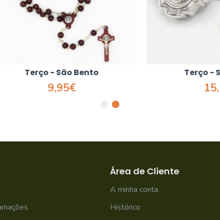
erço - São Bento
Terço - São Ben
9,95€
15,50€
Área de Cliente
A minha conta
lamações
Histórico