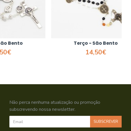
to
Terço - São Bento
14,50€
Não perca nenhuma atualização ou promoção
subscrevendo nossa newsletter.
SUBSCREVER