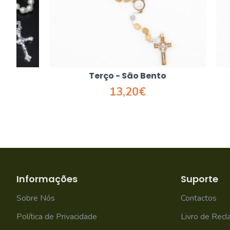
Terço - São Bento
T
13,20€
Informações
Suporte
Sobre Nós
Contactos
Política de Privacidade
Livro de Rec