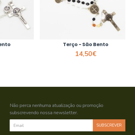
to
Terço - São Bento
14,50€
Não perca nenhuma atualização ou promoção
subscrevendo nossa newsletter.
SUBSCREVER