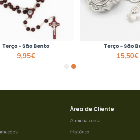
erço - São Bento
Terço - São Ben
9,95€
15,50€
Área de Cliente
A minha conta
lamações
Histórico