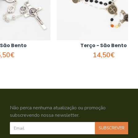
to
Terço - São Bento
14,50€
Não perca nenhuma atualização ou promoção
subscrevendo nossa newsletter.
SUBSCREVER