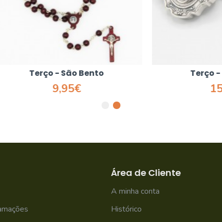
erço - São Bento
Terço - São Ben
9,95€
15,50€
Área de Cliente
A minha conta
lamações
Histórico