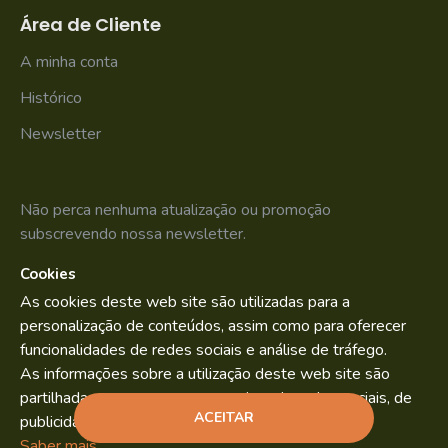
Área de Cliente
A minha conta
Histórico
Newsletter
Não perca nenhuma atualização ou promoção
subscrevendo nossa newsletter.
Cookies
SUBSCREVER
As cookies deste web site são utilizadas para a
Li e aceito os
Política de Privacidade
personalização de conteúdos, assim como para oferecer
funcionalidades de redes sociais e análise de tráfego.
As informações sobre a utilização deste web site são
partilhadas com os nossos parceiros de redes sociais, de
Bild.pt
Copyright © 2022. By
ACEITAR
publicidade e análise.
Saber mais