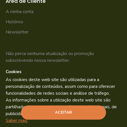
Área de Cliente
A minha conta
Histórico
Newsletter
Não perca nenhuma atualização ou promoção
subscrevendo nossa newsletter.
Cookies
SUBSCREVER
As cookies deste web site são utilizadas para a
Li e aceito os
Política de Privacidade
personalização de conteúdos, assim como para oferecer
funcionalidades de redes sociais e análise de tráfego.
As informações sobre a utilização deste web site são
partilhadas com os nossos parceiros de redes sociais, de
Bild.pt
Copyright © 2022. By
ACEITAR
publicidade e análise.
ADICIONAR
Saber mais