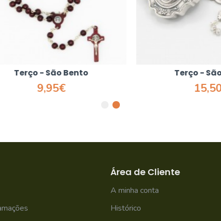
erço - São Bento
Terço - São Ben
9,95€
15,50€
Área de Cliente
A minha conta
lamações
Histórico