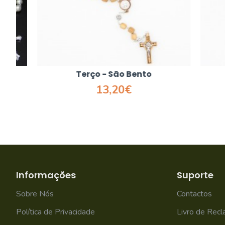
Terço - São Bento
T
13,20€
Informações
Suporte
Sobre Nós
Contactos
Política de Privacidade
Livro de Rec