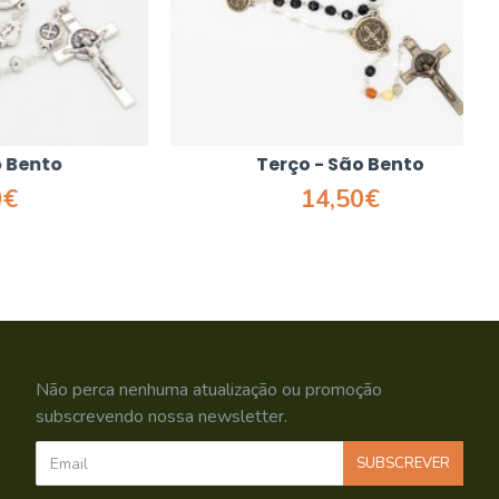
to
Terço - São Bento
14,50€
Não perca nenhuma atualização ou promoção
subscrevendo nossa newsletter.
SUBSCREVER