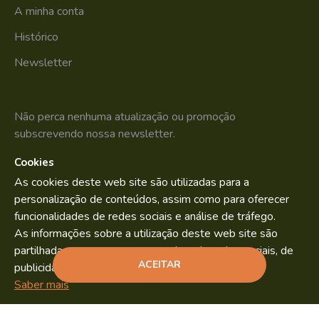
A minha conta
Histórico
Newsletter
Não perca nenhuma atualização ou promoção
subscrevendo nossa newsletter.
Cookies
SUBSCREVER
As cookies deste web site são utilizadas para a
Li e aceito os
Política de Privacidade
personalização de conteúdos, assim como para oferecer
funcionalidades de redes sociais e análise de tráfego.
As informações sobre a utilização deste web site são
partilhadas com os nossos parceiros de redes sociais, de
Bild.pt
Copyright © 2022. By
ACEITAR
publicidade e análise.
ADICIONAR
Saber mais