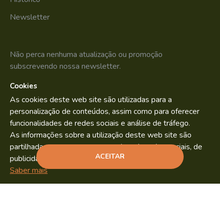
Newsletter
Não perca nenhuma atualização ou promoção
subscrevendo nossa newsletter.
Cookies
SUBSCREVER
As cookies deste web site são utilizadas para a
Li e aceito os
Política de Privacidade
personalização de conteúdos, assim como para oferecer
funcionalidades de redes sociais e análise de tráfego.
As informações sobre a utilização deste web site são
partilhadas com os nossos parceiros de redes sociais, de
Bild.pt
Copyright © 2022. By
ACEITAR
publicidade e análise.
ADICIONAR
Saber mais