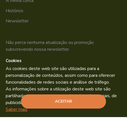
A minha conta
Histórico
Newsletter
Não perca nenhuma atualização ou promoção
subscrevendo nossa newsletter.
Cookies
SUBSCREVER
As cookies deste web site são utilizadas para a
Li e aceito os
Política de Privacidade
personalização de conteúdos, assim como para oferecer
funcionalidades de redes sociais e análise de tráfego.
As informações sobre a utilização deste web site são
partilhadas com os nossos parceiros de redes sociais, de
Bild.pt
Copyright © 2022. By
ACEITAR
publicidade e análise.
ADICIONAR
Saber mais